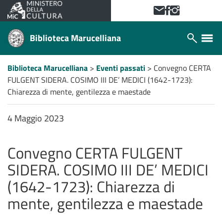
VAI AL CONTENUTO PRINCIPALE
Contattaci!
Facebook
Instagram
Biblioteca Marucelliana
Apri/chiudi
Apri/ch
modulo
menù
ricerca
laterale
Percorso
Biblioteca Marucelliana
>
Eventi passati
>
Convegno CERTA
a
FULGENT SIDERA. COSIMO III DE’ MEDICI (1642-1723):
"briciole
di
Chiarezza di mente, gentilezza e maestade
pane"
4 Maggio 2023
Convegno CERTA FULGENT
SIDERA. COSIMO III DE’ MEDICI
(1642-1723): Chiarezza di
mente, gentilezza e maestade