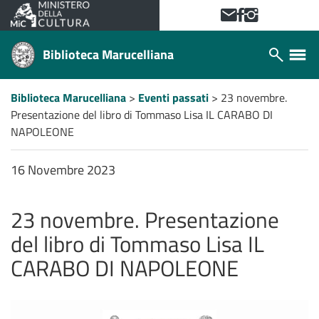
VAI AL CONTENUTO PRINCIPALE
Contattaci!
Facebook
Instagram
Biblioteca Marucelliana
Apri/chiudi
Apri/ch
modulo
menù
ricerca
laterale
Percorso
Biblioteca Marucelliana
>
Eventi passati
>
23 novembre.
a
Presentazione del libro di Tommaso Lisa IL CARABO DI
"briciole
di
NAPOLEONE
pane"
16 Novembre 2023
23 novembre. Presentazione
del libro di Tommaso Lisa IL
CARABO DI NAPOLEONE