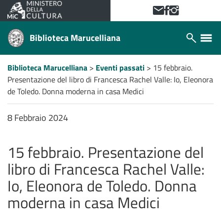
VAI AL CONTENUTO PRINCIPALE
Contattaci!
Facebook
Instagram
Biblioteca Marucelliana
Apri/chiudi
Apri/ch
modulo
menù
ricerca
laterale
Percorso
Biblioteca Marucelliana
>
Eventi passati
>
15 febbraio.
a
Presentazione del libro di Francesca Rachel Valle: Io, Eleonora
"briciole
di
de Toledo. Donna moderna in casa Medici
pane"
8 Febbraio 2024
15 febbraio. Presentazione del
libro di Francesca Rachel Valle:
Io, Eleonora de Toledo. Donna
moderna in casa Medici