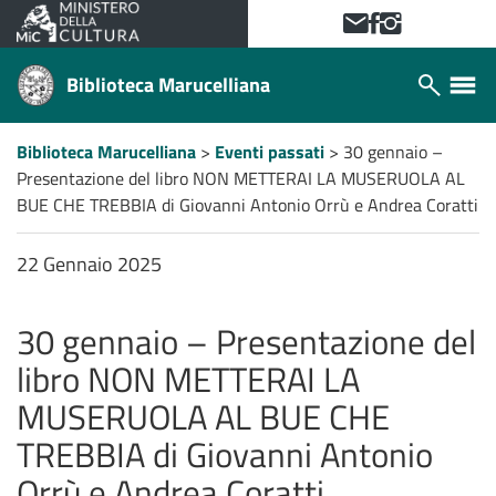
VAI AL CONTENUTO PRINCIPALE
Contattaci!
Facebook
Instagram
Biblioteca Marucelliana
Apri/chiudi
Apri/ch
modulo
menù
ricerca
laterale
Percorso
Biblioteca Marucelliana
>
Eventi passati
>
30 gennaio –
a
Presentazione del libro NON METTERAI LA MUSERUOLA AL
"briciole
di
BUE CHE TREBBIA di Giovanni Antonio Orrù e Andrea Coratti
pane"
22 Gennaio 2025
30 gennaio – Presentazione del
libro NON METTERAI LA
MUSERUOLA AL BUE CHE
TREBBIA di Giovanni Antonio
Orrù e Andrea Coratti