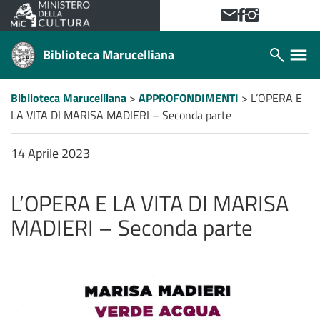
VAI AL CONTENUTO PRINCIPALE
Contattaci!
Facebook
Instagram
Biblioteca Marucelliana
Apri/chiudi
Apri/ch
modulo
menù
ricerca
laterale
Percorso
Biblioteca Marucelliana
>
APPROFONDIMENTI
>
L’OPERA E
a
LA VITA DI MARISA MADIERI – Seconda parte
"briciole
di
pane"
14 Aprile 2023
L’OPERA E LA VITA DI MARISA
MADIERI – Seconda parte