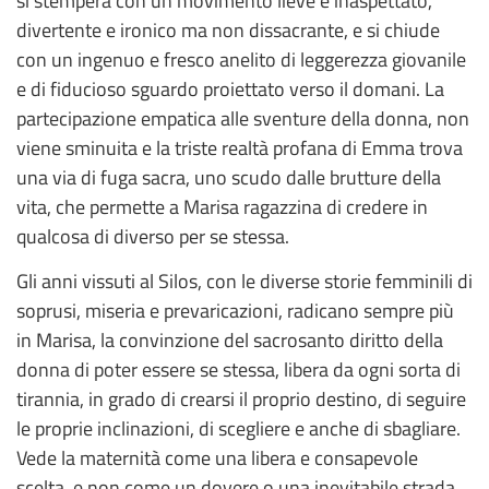
si stempera con un movimento lieve e inaspettato,
divertente e ironico ma non dissacrante, e si chiude
con un ingenuo e fresco anelito di leggerezza giovanile
e di fiducioso sguardo proiettato verso il domani. La
partecipazione empatica alle sventure della donna, non
viene sminuita e la triste realtà profana di Emma trova
una via di fuga sacra, uno scudo dalle brutture della
vita, che permette a Marisa ragazzina di credere in
qualcosa di diverso per se stessa.
Gli anni vissuti al Silos, con le diverse storie femminili di
soprusi, miseria e prevaricazioni, radicano sempre più
in Marisa, la convinzione del sacrosanto diritto della
donna di poter essere se stessa, libera da ogni sorta di
tirannia, in grado di crearsi il proprio destino, di seguire
le proprie inclinazioni, di scegliere e anche di sbagliare.
Vede la maternità come una libera e consapevole
scelta, e non come un dovere o una inevitabile strada